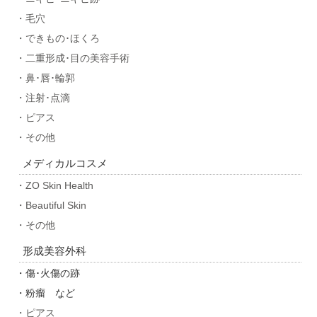
・毛穴
・できもの･ほくろ
・二重形成･目の美容手術
・鼻･唇･輪郭
・注射･点滴
・ピアス
・その他
メディカルコスメ
・ZO Skin Health
・Beautiful Skin
・その他
形成美容外科
・傷･火傷の跡
・粉瘤 など
・ピアス