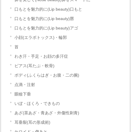
口もとを魅力的に(Lip beauty)口もと
口もとを魅力的に(Lip beauty)唇
口もとを魅力的に(Lip beauty)アゴ
小顔(エラボトックス)・輪郭
首
わき汗・手足・お顔の多汗症
ピアス(耳たぶ・軟骨)
ボディ(ふくらはぎ・お腹・二の腕)
点滴・注射
眼瞼下垂
いぼ・︎ほくろ・できもの
あざ(茶あざ・青あざ・外傷性刺青)
耳垂裂(耳の形成術)
ケロイド・傷あと