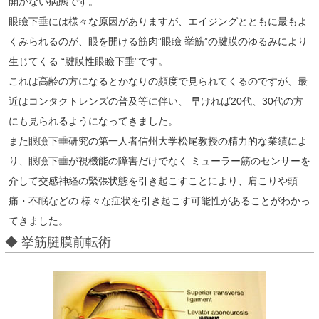
開かない病態です。
眼瞼下垂には様々な原因がありますが、エイジングとともに最もよ
くみられるのが、眼を開ける筋肉”眼瞼 挙筋”の腱膜のゆるみにより
生じてくる “腱膜性眼瞼下垂”です。
これは高齢の方になるとかなりの頻度で見られてくるのですが、最
近はコンタクトレンズの普及等に伴い、 早ければ20代、30代の方
にも見られるようになってきました。
また眼瞼下垂研究の第一人者信州大学松尾教授の精力的な業績によ
り、眼瞼下垂が視機能の障害だけでなく ミューラー筋のセンサーを
介して交感神経の緊張状態を引き起こすことにより、肩こりや頭
痛・不眠などの 様々な症状を引き起こす可能性があることがわかっ
てきました。
◆ 挙筋腱膜前転術