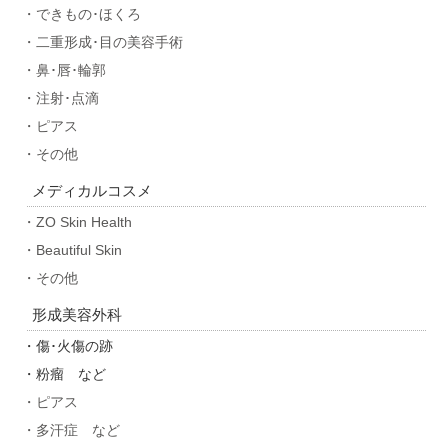
・できもの･ほくろ
・二重形成･目の美容手術
・鼻･唇･輪郭
・注射･点滴
・ピアス
・その他
メディカルコスメ
・ZO Skin Health
・Beautiful Skin
・その他
形成美容外科
・傷･火傷の跡
・粉瘤 など
・ピアス
・多汗症 など