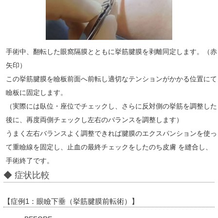
手術中、翻転した眼窩隔膜とともに挙筋腱膜を剥離同定します。（赤
矢印）
この挙筋腱膜を瞼板前面へ前転し適切なテンションがかかる位置にて
瞼板に固定します。
（実際には臥位・座位でチェックし、さらに反対側の挙筋を調整した
後に、再度両側チェックし左右のバランスを調整します）
うまく左右バランスよく調整できれば腱膜のエクスパンションを使っ
て重瞼線を固定し、止血の最終チェックをしたのち皮膚 を縫合し、
手術終了です。
◆ 症状比較
【症例1：眼瞼下垂（挙筋腱膜前転術）】