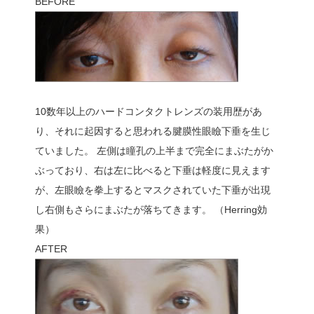
BEFORE
10数年以上のハードコンタクトレンズの装用歴があ
り、それに起因すると思われる腱膜性眼瞼下垂を生じ
ていました。 左側は瞳孔の上半まで完全にまぶたがか
ぶっており、右は左に比べると下垂は軽度に見えます
が、左眼瞼を拳上するとマスクされていた下垂が出現
し右側もさらにまぶたが落ちてきます。 （Herring効
果）
AFTER