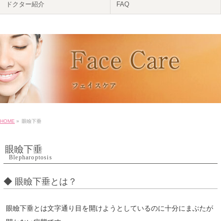
ドクター紹介
FAQ
HOME
»
眼瞼下垂
眼瞼下垂
Blepharoptosis
◆ 眼瞼下垂とは？
眼瞼下垂とは文字通り目を開けようとしているのに十分にまぶたが