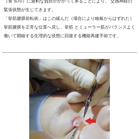
（青 矢印）に過剰な負担がかかって来ることにより、 交感神経の
緊張状態が生じてきます。
「挙筋腱膜前転術」はこの緩んだ（場合により瞼板からはずれた）
挙筋腱膜を正常な位置へ戻し、挙筋 とミューラー筋がバランスよく
働いて開瞼する生理的な状態に回復する機能再建手術です。