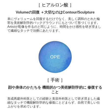
［ ヒアルロン酸 ］
Volumeの回復
＋大切なのはContour/Sculpture
単にヴォリュームを回復するだけでなく、美しく調和のとれた輪
郭を美術解剖学的バックグラウンドにもとづいて形づくります。
Artistが彫像を作るのと同じように、時間をかけ感性を研ぎ澄まし
て繊細なタッチで治療にあたります。
OPE
［ 手術 ］
顔や身体のかたちを
機能的かつ美術解剖学的に
修復する
こと
形成再建外科医としての経験と美容外科医として研ぎ澄ました繊
細なタッチで機能解剖学的な修復にとどまらず、自然で美しい仕
上がりを求めています。