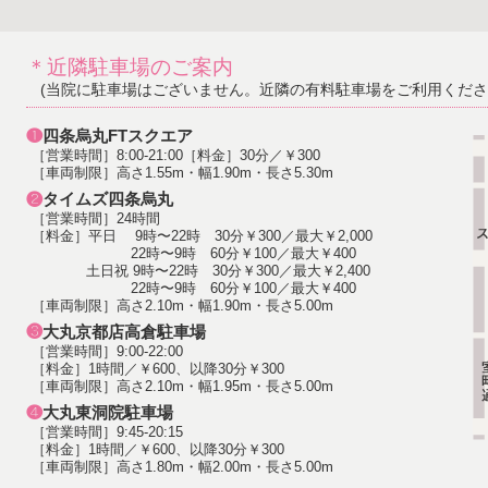
＊近隣駐車場のご案内
(当院に駐車場はございません。近隣の有料駐車場をご利用くださ
❶
四条烏丸FTスクエア
［営業時間］8:00-21:00［料金］30分／￥300
［車両制限］高さ1.55m・幅1.90m・長さ5.30m
❷
タイムズ四条烏丸
［営業時間］24時間
［料金］平日 9時〜22時 30分￥300／最大￥2,000
22時〜9時 60分￥100／最大￥400
土日祝 9時〜22時 30分￥300／最大￥2,400
22時〜9時 60分￥100／最大￥400
［車両制限］高さ2.10m・幅1.90m・長さ5.00m
❸
大丸京都店高倉駐車場
［営業時間］9:00-22:00
［料金］1時間／￥600、以降30分￥300
［車両制限］高さ2.10m・幅1.95m・長さ5.00m
❹
大丸東洞院駐車場
［営業時間］9:45-20:15
［料金］1時間／￥600、以降30分￥300
［車両制限］高さ1.80m・幅2.00m・長さ5.00m