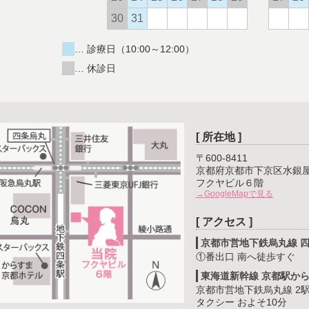
… 診療日（10:00～12:00）
… 休診日
[ 所在地 ]
〒600-8411
京都府京都市下京区水銀屋町
フクヤビル６階
→GoogleMapで見る
[ アクセス ]
京都市営地下鉄烏丸線 
①番出口 南へ徒歩すぐ
東海道新幹線 京都駅か
京都市営地下鉄烏丸線 2駅
タクシー およそ10分