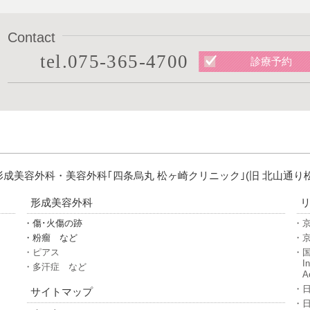
Contact
tel.075-365-4700
診療予約
形成美容外科・美容外科
｢四条烏丸 松ヶ崎クリニック｣
(旧 北山通り
形成美容外科
・傷･火傷の跡
・
・粉瘤 など
・
・ピアス
・国
In
・多汗症 など
A
・日
サイトマップ
・日