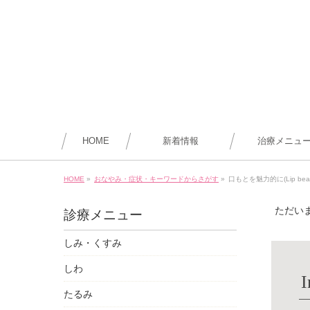
HOME
新着情報
治療メニュ
HOME
»
おなやみ・症状・キーワードからさがす
»
口もとを魅力的に(Lip beau
ただい
診療メニュー
しみ・くすみ
しわ
I
たるみ