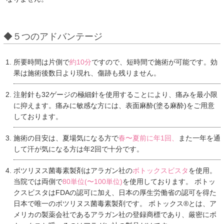
◆５つのアドバンテージ
所要時間は片側で
約10分
ですので、短時間で施術が可能です。効
果は施術後数日より現れ、傷跡も残りません。
注射針も32ゲージの極細針を使用することにより、痛みを最小限
に抑えます。痛みに敏感な方には、表面麻酔(塗る麻酔)をご用意
しております。
施術の目安は、夏場気になる方で
春〜夏前に年1回、
また一年を通
して汗が気になる方は年2回で十分です。
ボツリヌス菌毒素製剤はアラガン社の
ボトックスビスタ
を使用。
当院では両側で
80単位(〜100単位)
を使用しております。 ボトッ
クスビスタはFDAの認可に加え、日本の厚生労働省の認可を得た
日本で唯一のボツリヌス菌毒素製剤です。 ボトックス®とは、ア
メリカの製薬会社であるアラガン社の登録商標であり、厳密にボ