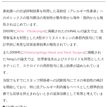
鼻粘膜への分泌抑制効果を利用した花粉症（アレルギー性鼻炎）へ
のボトックスの投与療法の有効性が数年前から海外・国内からも報
告されはじめています。
2003年に
Acta Otolaryngol
に掲載されたのUNALらの論文では、生
理食塩水を対照としたA型ボツリヌストキシンの鼻腔内投与にて統
計学的に有意な症状改善効果が報告されています。
また2008年に
Otolaryngology-Head and Neck Surgery
に掲載され
たYangらの論文では、生理食塩水およびステロイドを対照としたス
タディにて、ステロイドの局所投与に並ぶ効果が認められていま
す。
当院でもすでにスタッフ関係者への試験投与にてその有効性の検討
を開始しており、特に抗アレルギー剤内服をベースとした標準的治
療でも症状を抑えきれないときの追加治療として有用と考えていま
す。