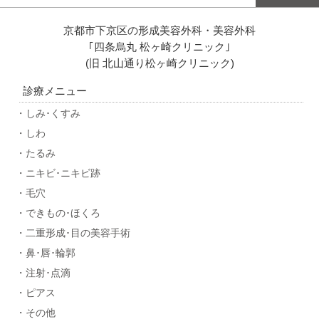
京都市下京区の形成美容外科・美容外科
｢四条烏丸 松ヶ崎クリニック｣
(旧 北山通り松ヶ崎クリニック)
診療メニュー
・しみ･くすみ
・しわ
・たるみ
・ニキビ･ニキビ跡
・毛穴
・できもの･ほくろ
・二重形成･目の美容手術
・鼻･唇･輪郭
・注射･点滴
・ピアス
・その他