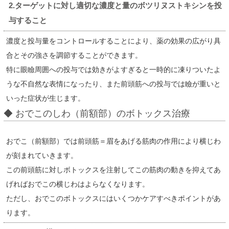
2.ターゲットに対し適切な濃度と量のボツリヌストキシンを投
与すること
濃度と投与量をコントロールすることにより、薬の効果の広がり具
合とその強さを調節することができます。
特に眼瞼周囲への投与では効きがよすぎると一時的に凍りついたよ
うな不自然な表情になったり、また前頭筋への投与では瞼が重いと
いった症状が生じます。
◆ おでこのしわ（前額部）のボトックス治療
おでこ（前額部）では前頭筋＝眉をあげる筋肉の作用により横じわ
が刻まれていきます。
この前頭筋に対しボトックスを注射してこの筋肉の動きを抑えてあ
げればおでこの横じわはよらなくなります。
ただし、おでこのボトックスにはいくつかケアすべきポイントがあ
ります。