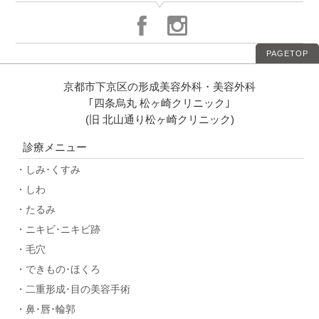
PAGETOP
京都市下京区の形成美容外科・美容外科
｢四条烏丸 松ヶ崎クリニック｣
(旧 北山通り松ヶ崎クリニック)
診療メニュー
・しみ･くすみ
・しわ
・たるみ
・ニキビ･ニキビ跡
・毛穴
・できもの･ほくろ
・二重形成･目の美容手術
・鼻･唇･輪郭