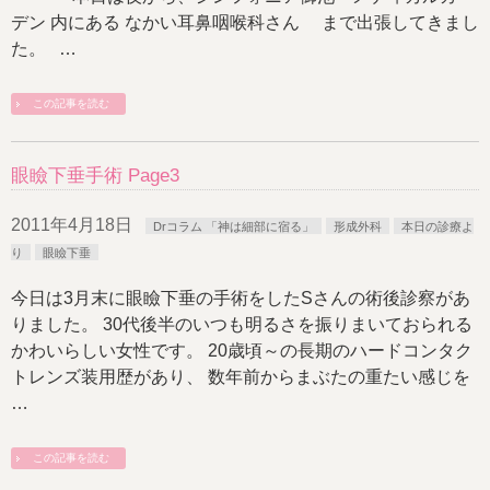
デン 内にある なかい耳鼻咽喉科さん まで出張してきまし
た。 …
この記事を読む
眼瞼下垂手術 Page3
2011年4月18日
Drコラム 「神は細部に宿る」
形成外科
本日の診療よ
り
眼瞼下垂
今日は3月末に眼瞼下垂の手術をしたSさんの術後診察があ
りました。 30代後半のいつも明るさを振りまいておられる
かわいらしい女性です。 20歳頃～の長期のハードコンタク
トレンズ装用歴があり、 数年前からまぶたの重たい感じを
…
この記事を読む