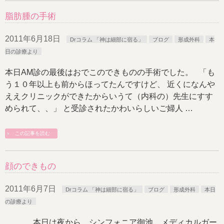
脂肪腫の手術
2011年6月18日
Drコラム 「神は細部に宿る」
ブログ
形成外科
本
日の診療より
本日AM診の最後はおでこのできものの手術でした。 「も
う１０年以上も前からほってたんですけど、 近くになんや
ええクリニックができたからいうて（内科の）先生にすす
められて、、」 と受診されたかわいらしいご婦人 …
この記事を読む
顔のできもの
2011年6月7日
Drコラム 「神は細部に宿る」
ブログ
形成外科
本日
の診療より
本日は夜から、シンフォニア御池 メディカルガー