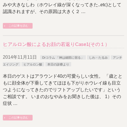
みや大きなしわ（ホウレイ線が深くなってきた..etc)として
認識されますが、その原因は大きく２ …
この記事を読む
ヒアルロン酸によるお顔の若返りCase1(その１）
2014年11月11日
Drコラム 「神は細部に宿る」
しわ・たるみ
アンチ
エイジング
ヒアルロン酸
本日の診療より
本日のゲストはアラウンド40の可愛らしい女性。 「歳とと
もに顔全体が下垂してきてほほも下がりホウレイ線も目立
つようになってきたのでリフトアップしたいです」という
ご相談です。 いまのおなやみをお聞きした後は、 1）その
症状 …
この記事を読む