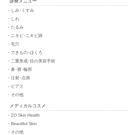
診療メニュー
・しみ･くすみ
・しわ
・たるみ
・ニキビ･ニキビ跡
・毛穴
・できもの･ほくろ
・二重形成･目の美容手術
・鼻･唇･輪郭
・注射･点滴
・ピアス
・その他
メディカルコスメ
・ZO Skin Health
・Beautiful Skin
・その他