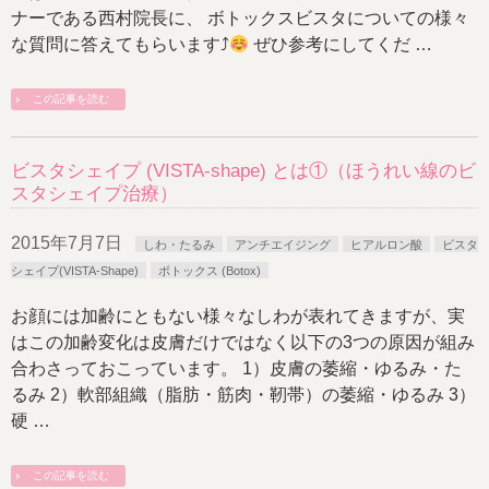
ナーである西村院長に、 ボトックスビスタについての様々
な質問に答えてもらいます
⤴︎
ぜひ参考にしてくだ …
この記事を読む
ビスタシェイプ (VISTA-shape) とは①（ほうれい線のビ
スタシェイプ治療）
2015年7月7日
しわ・たるみ
アンチエイジング
ヒアルロン酸
ビスタ
シェイプ(VISTA-Shape)
ボトックス (Botox)
お顔には加齢にともない様々なしわが表れてきますが、実
はこの加齢変化は皮膚だけではなく以下の3つの原因が組み
合わさっておこっています。 1）皮膚の萎縮・ゆるみ・た
るみ 2）軟部組織（脂肪・筋肉・靭帯）の萎縮・ゆるみ 3）
硬 …
この記事を読む