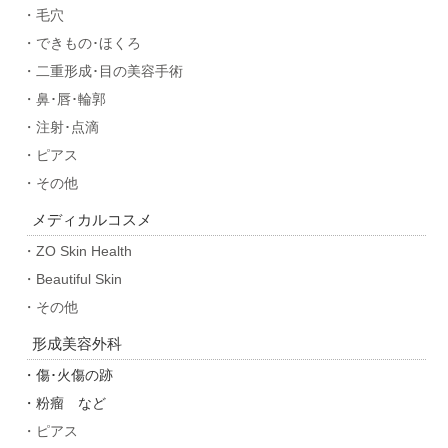
・毛穴
・できもの･ほくろ
・二重形成･目の美容手術
・鼻･唇･輪郭
・注射･点滴
・ピアス
・その他
メディカルコスメ
・ZO Skin Health
・Beautiful Skin
・その他
形成美容外科
・傷･火傷の跡
・粉瘤 など
・ピアス