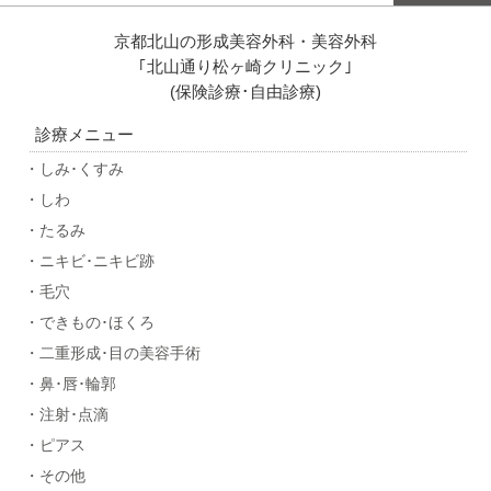
京都北山の形成美容外科・美容外科
｢北山通り松ヶ崎クリニック｣
(保険診療･自由診療)
診療メニュー
・しみ･くすみ
・しわ
・たるみ
・ニキビ･ニキビ跡
・毛穴
・できもの･ほくろ
・二重形成･目の美容手術
・鼻･唇･輪郭
・注射･点滴
・ピアス
・その他