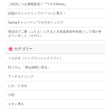
ご好評につき期間延長♡〝ワキ汗Botox〟
話題のラシャスリップス♡ついに導入！
Springキャンペーン”ワキ汗ボトックス”
埋没法で二重（ふたえ）にするとき形成美容外科医として僕が考
えていること（その１）
カテゴリー
くちびる（リップコンシャスリフト）
Drコラム 「神は細部に宿る」
アンチエイジング
しわ・たるみ
小顔
イオン導入