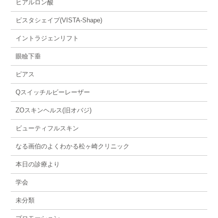
ヒアルロン酸
ビスタシェイプ(VISTA-Shape)
イントラジェンリフト
眼瞼下垂
ピアス
Qスイッチルビーレーザー
ZOスキンヘルス(旧オバジ)
ビューティフルスキン
なる画伯のよくわかる松ヶ崎クリニック
本日の診療より
学会
未分類