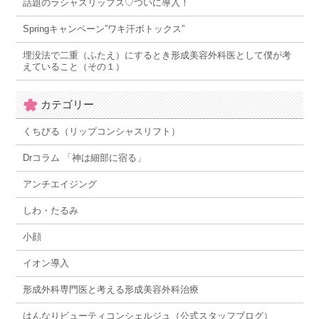
話題のラシャスリップス♡ついに導入！
Springキャンペーン”ワキ汗ボトックス”
埋没法で二重（ふたえ）にするとき形成美容外科医として僕が考
えていること（その１）
カテゴリー
くちびる（リップコンシャスリフト）
Drコラム 「神は細部に宿る」
アンチエイジング
しわ・たるみ
小顔
イオン導入
形成外科専門医と考える形成美容外科治療
はんなりビューティコンシェルジュ（公式スタッフブログ）