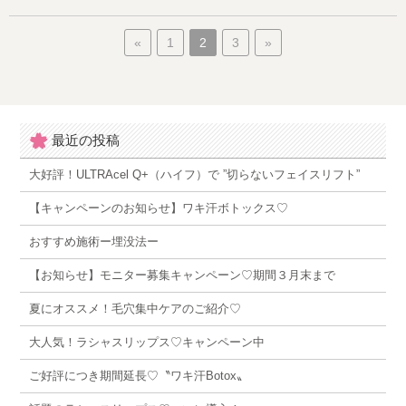
«
1
2
3
»
最近の投稿
大好評！ULTRAcel Q+（ハイフ）で ”切らないフェイスリフト”
【キャンペーンのお知らせ】ワキ汗ボトックス♡
おすすめ施術ー埋没法ー
【お知らせ】モニター募集キャンペーン♡期間３月末まで
夏にオススメ！毛穴集中ケアのご紹介♡
大人気！ラシャスリップス♡キャンペーン中
ご好評につき期間延長♡〝ワキ汗Botox〟