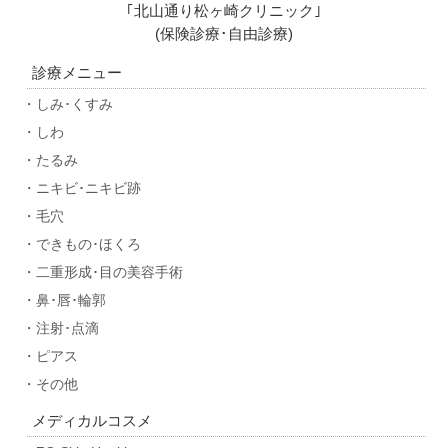
｢北山通り松ヶ崎クリニック｣
(保険診療･自由診療)
診療メニュー
・しみ･くすみ
・しわ
・たるみ
・ニキビ･ニキビ跡
・毛穴
・できもの･ほくろ
・二重形成･目の美容手術
・鼻･唇･輪郭
・注射･点滴
・ピアス
・その他
メディカルコスメ