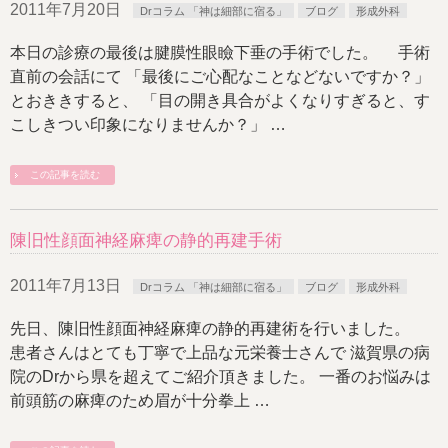
2011年7月20日
Drコラム 「神は細部に宿る」
ブログ
形成外科
本日の診療の最後は腱膜性眼瞼下垂の手術でした。 手術
直前の会話にて 「最後にご心配なことなどないですか？」
とおききすると、 「目の開き具合がよくなりすぎると、す
こしきつい印象になりませんか？」 …
この記事を読む
陳旧性顔面神経麻痺の静的再建手術
2011年7月13日
Drコラム 「神は細部に宿る」
ブログ
形成外科
先日、陳旧性顔面神経麻痺の静的再建術を行いました。
患者さんはとても丁寧で上品な元栄養士さんで 滋賀県の病
院のDrから県を超えてご紹介頂きました。 一番のお悩みは
前頭筋の麻痺のため眉が十分拳上 …