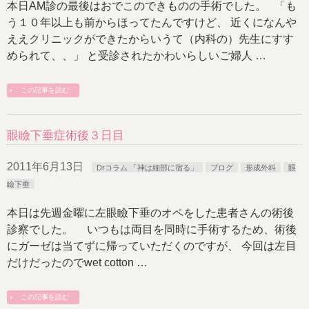
本日AM診の最後はおでこのできものの手術でした。 「も
う１０年以上も前からほってたんですけど、 近くになんや
ええクリニックができたからいうて（内科の）先生にすす
められて、、」 と受診されたかわいらしいご婦人 …
この記事を読む
眼瞼下垂症術後３日目
2011年6月13日
Drコラム 「神は細部に宿る」
ブログ
形成外科
眼
瞼下垂
本日は先週金曜に左眼瞼下垂のオペをした患者さんの術後
診察でした。 いつもは両目を同時に手術するため、術後
にガーゼは当てずに帰っていただくのですが、 今回は左目
だけだったのでwet cotton …
この記事を読む