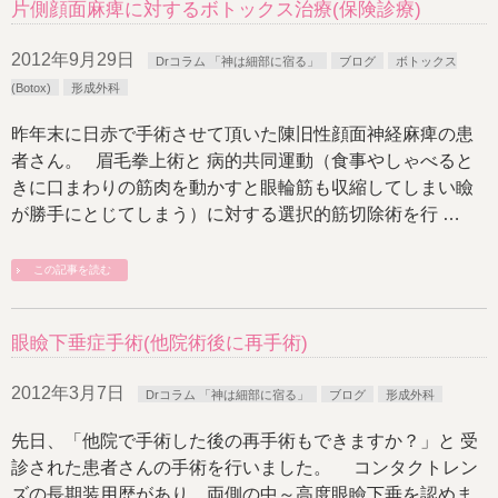
片側顔面麻痺に対するボトックス治療(保険診療)
2012年9月29日
Drコラム 「神は細部に宿る」
ブログ
ボトックス
(Botox)
形成外科
昨年末に日赤で手術させて頂いた陳旧性顔面神経麻痺の患
者さん。 眉毛拳上術と 病的共同運動（食事やしゃべると
きに口まわりの筋肉を動かすと眼輪筋も収縮してしまい瞼
が勝手にとじてしまう）に対する選択的筋切除術を行 …
この記事を読む
眼瞼下垂症手術(他院術後に再手術)
2012年3月7日
Drコラム 「神は細部に宿る」
ブログ
形成外科
先日、「他院で手術した後の再手術もできますか？」と 受
診された患者さんの手術を行いました。 コンタクトレン
ズの長期装用歴があり、両側の中～高度眼瞼下垂を認めま