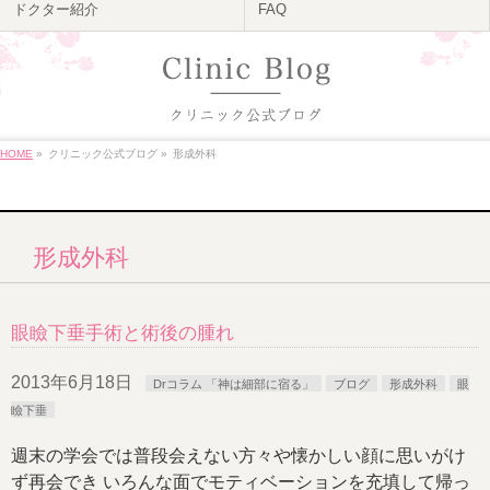
ドクター紹介
FAQ
HOME
»
クリニック公式ブログ
»
形成外科
形成外科
眼瞼下垂手術と術後の腫れ
2013年6月18日
Drコラム 「神は細部に宿る」
ブログ
形成外科
眼
瞼下垂
週末の学会では普段会えない方々や懐かしい顔に思いがけ
ず再会でき いろんな面でモティベーションを充填して帰っ