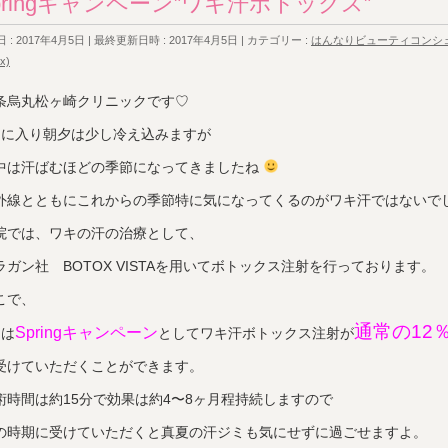
pringキャンペーン”ワキ汗ボトックス”
 : 2017年4月5日
最終更新日時 : 2017年4月5日
カテゴリー :
はんなりビューティコンシ
x)
条烏丸松ヶ崎クリニックです♡
月に入り朝夕は少し冷え込みますが
中は汗ばむほどの季節になってきましたね
外線とともにこれからの季節特に気になってくるのがワキ汗ではないで
院では、ワキの汗の治療として、
ラガン社 BOTOX VISTAを用いてボトックス注射を行っております。
こで、
通常の12％
Springキャンペーン
月は
としてワキ汗ボトックス注射が
受けていただくことができます。
術時間は約15分で効果は約4〜8ヶ月程持続しますので
の時期に受けていただくと真夏の汗ジミも気にせずに過ごせますよ。