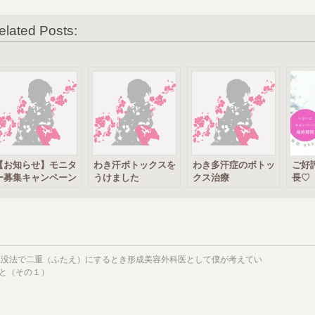
elated Posts:
【お知らせ】モニタ
わき汗ボトックスを
わき多汗症のボトッ
ご好
ー募集キャンペーン
うけました
クス治療
長♡
♡期間３月末まで
Boto
没法で二重（ふたえ）にするとき形成美容外科医として僕が考えてい
と（その１）