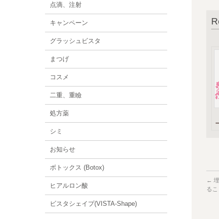
点滴、注射
R
キャンペーン
グラッシュビスタ
まつげ
コスメ
二重、重瞼
処方薬
シミ
お知らせ
ボトックス (Botox)
←
埋
ヒアルロン酸
るこ
ビスタシェイプ(VISTA-Shape)