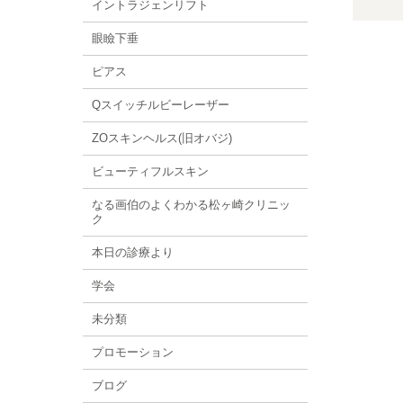
イントラジェンリフト
眼瞼下垂
ピアス
Qスイッチルビーレーザー
ZOスキンヘルス(旧オバジ)
ビューティフルスキン
なる画伯のよくわかる松ヶ崎クリニッ
ク
本日の診療より
学会
未分類
プロモーション
ブログ