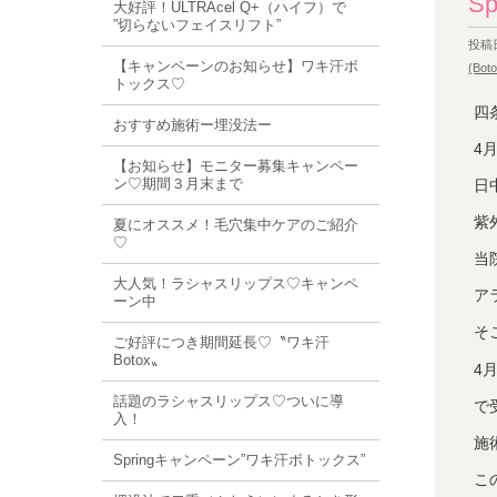
S
大好評！ULTRAcel Q+（ハイフ）で
”切らないフェイスリフト”
投稿日
【キャンペーンのお知らせ】ワキ汗ボ
(Boto
トックス♡
四
おすすめ施術ー埋没法ー
4
【お知らせ】モニター募集キャンペー
ン♡期間３月末まで
日
紫
夏にオススメ！毛穴集中ケアのご紹介
♡
当
大人気！ラシャスリップス♡キャンペ
ア
ーン中
そ
ご好評につき期間延長♡〝ワキ汗
Botox〟
4
話題のラシャスリップス♡ついに導
で
入！
施
Springキャンペーン”ワキ汗ボトックス”
こ