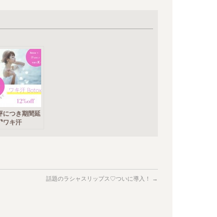
評につき期間延
〝ワキ汗
x〟
話題のラシャスリップス♡ついに導入！
→