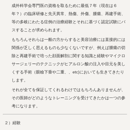
成外科学会専門医の資格を取るために最低７年（現在は６
年？）の臨床研修と先天異常、熱傷、外傷、腫瘍、再建手術、
等の多岐にわたる症例の治療経験とそれに基づく認定試験にパ
スすることが求められます。
もちろんそれらは一般の方からすると美容治療には直接的には
関係が乏しく思えるものも少なくないですが、例えば腫瘍の切
除と再建手術で培った顔面解剖に関する知識と経験やマイクロ
サージェリーのテクニックがヒアルロン酸の注入や目元を美し
くする手術（眼瞼下垂や二重、、etc)においても生きてきたり
します。
それが全てを保証してくれるわけではもちろんありませんが、
その医師がどのようなトレーニングを受けてきたかは一つの参
考になります。
２）経験