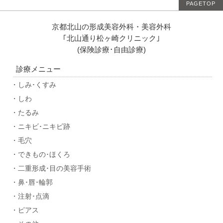
PAGETOP
京都北山の形成美容外科・美容外科
｢北山通り松ヶ崎クリニック｣
(保険診療･自由診療)
診療メニュー
・しみ･くすみ
・しわ
・たるみ
・ニキビ･ニキビ跡
・毛穴
・できもの･ほくろ
・二重形成･目の美容手術
・鼻･唇･輪郭
・注射･点滴
・ピアス