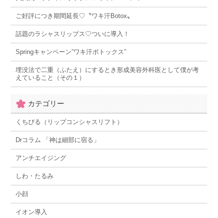
ご好評につき期間延長♡〝ワキ汗Botox〟
話題のラシャスリップス♡ついに導入！
Springキャンペーン”ワキ汗ボトックス”
埋没法で二重（ふたえ）にするとき形成美容外科医として僕が考
えていること（その１）
カテゴリー
くちびる（リップコンシャスリフト）
Drコラム 「神は細部に宿る」
アンチエイジング
しわ・たるみ
小顔
イオン導入