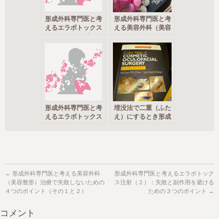
形成外科専門医と考
形成外科専門医と考
えるエラボトックス
える美容外科（美容
注射 (1)：その背景
整形）治療で失敗し
と治療の効果
ないための４つのポ
イント（その１と
２）
形成外科専門医と考
埋没法で二重（ふた
えるエラボトックス
え）にするとき形成
注射（２）：失敗と
美容外科医として僕
副作用を避けるため
が考えていること
の３つのポイント
（その１）
←
形成外科専門医と考える美容外科
形成外科専門医と考えるエラボトック
（美容整形）治療で失敗しないための
ス注射（２）：失敗と副作用を避ける
４つのポイント（その１と２）
ための３つのポイント
→
コメント