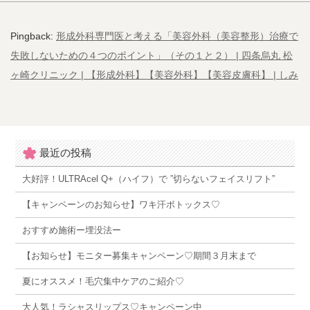
Pingback:
形成外科専門医と考える「美容外科（美容整形）治療で
失敗しないための４つのポイント」（その１と２） | 四条烏丸 松
ヶ崎クリニック | 【形成外科】【美容外科】【美容皮膚科】 | しみ
最近の投稿
大好評！ULTRAcel Q+（ハイフ）で ”切らないフェイスリフト”
【キャンペーンのお知らせ】ワキ汗ボトックス♡
おすすめ施術ー埋没法ー
【お知らせ】モニター募集キャンペーン♡期間３月末まで
夏にオススメ！毛穴集中ケアのご紹介♡
大人気！ラシャスリップス♡キャンペーン中