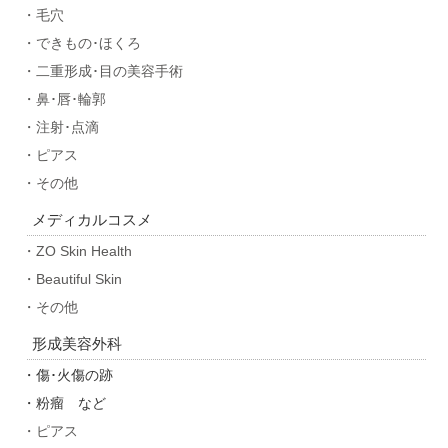
・毛穴
・できもの･ほくろ
・二重形成･目の美容手術
・鼻･唇･輪郭
・注射･点滴
・ピアス
・その他
メディカルコスメ
・ZO Skin Health
・Beautiful Skin
・その他
形成美容外科
・傷･火傷の跡
・粉瘤 など
・ピアス