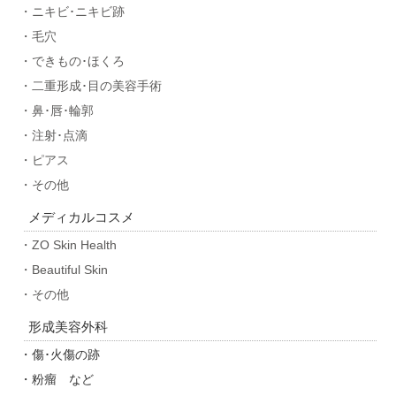
・ニキビ･ニキビ跡
・毛穴
・できもの･ほくろ
・二重形成･目の美容手術
・鼻･唇･輪郭
・注射･点滴
・ピアス
・その他
メディカルコスメ
・ZO Skin Health
・Beautiful Skin
・その他
形成美容外科
・傷･火傷の跡
・粉瘤 など