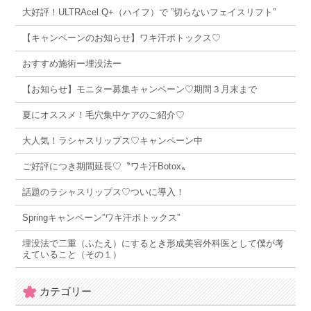
大好評！ULTRAcel Q+（ハイフ）で ”切らないフェイスリフト”
【キャンペーンのお知らせ】ワキ汗ボトックス♡
おすすめ施術ー埋没法ー
【お知らせ】モニター募集キャンペーン♡期間３月末まで
夏にオススメ！毛穴集中ケアのご紹介♡
大人気！ラシャスリップス♡キャンペーン中
ご好評につき期間延長♡〝ワキ汗Botox〟
話題のラシャスリップス♡ついに導入！
Springキャンペーン”ワキ汗ボトックス”
埋没法で二重（ふたえ）にするとき形成美容外科医として僕が考
えていること（その１）
カテゴリー