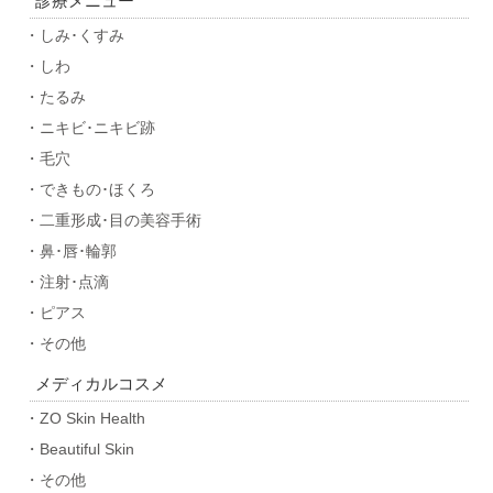
診療メニュー
・しみ･くすみ
・しわ
・たるみ
・ニキビ･ニキビ跡
・毛穴
・できもの･ほくろ
・二重形成･目の美容手術
・鼻･唇･輪郭
・注射･点滴
・ピアス
・その他
メディカルコスメ
・ZO Skin Health
・Beautiful Skin
・その他